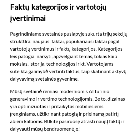
Faktų kategorijos ir vartotojų
įvertinimai
Pagrindiniame svetainės puslapyje sukurta trijų sekcijų
struktūra: naujausi faktai, populiariausi faktai pagal
vartotojų vertinimus ir faktų kategorijos. Kategorijos
leis patogiai naršyti, apžvelgiant temas, tokias kaip
mokslas, istorija, technologijos ir kt. Vartotojams
suteikta galimybė vertinti faktus, taip skatinant aktyvų
dalyvavimą svetainės gyvenime.
Mūsų svetainė remiasi moderniomis AI turinio
generavimo ir vertimo technologijomis. Be to, dizainas
yra optimizuotas ir pritaikytas mobiliesiems
įrenginiams, užtikrinant patogią ir prieinamą patirtį
abiem kalboms. Būkite pasiruošę atrasti naujų faktų ir
dalyvauti mūsų bendruomenėje!