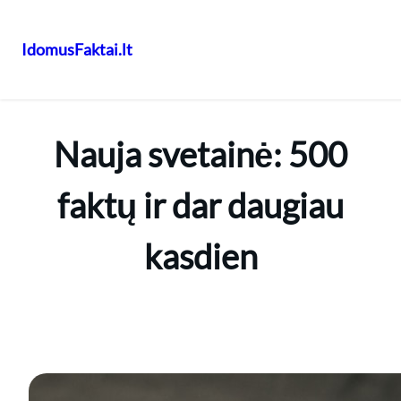
IdomusFaktai.lt
Eiti
prie
turinio
Nauja svetainė: 500
faktų ir dar daugiau
kasdien