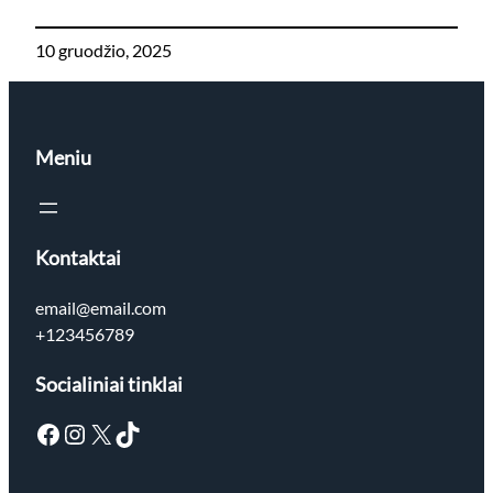
10 gruodžio, 2025
Meniu
Kontaktai
email@email.com
+123456789
Socialiniai tinklai
Facebook
Instagram
X
TikTok