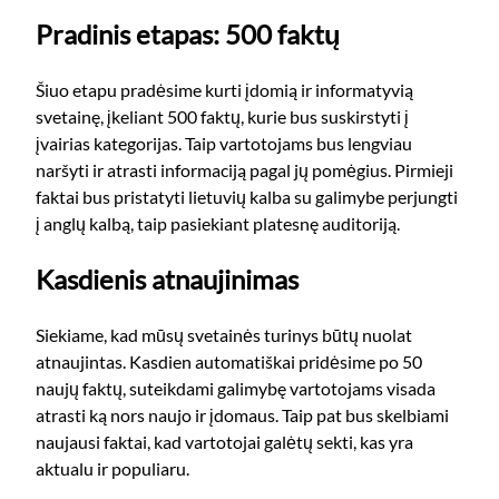
Pradinis etapas: 500 faktų
Šiuo etapu pradėsime kurti įdomią ir informatyvią
svetainę, įkeliant 500 faktų, kurie bus suskirstyti į
įvairias kategorijas. Taip vartotojams bus lengviau
naršyti ir atrasti informaciją pagal jų pomėgius. Pirmieji
faktai bus pristatyti lietuvių kalba su galimybe perjungti
į anglų kalbą, taip pasiekiant platesnę auditoriją.
Kasdienis atnaujinimas
Siekiame, kad mūsų svetainės turinys būtų nuolat
atnaujintas. Kasdien automatiškai pridėsime po 50
naujų faktų, suteikdami galimybę vartotojams visada
atrasti ką nors naujo ir įdomaus. Taip pat bus skelbiami
naujausi faktai, kad vartotojai galėtų sekti, kas yra
aktualu ir populiaru.